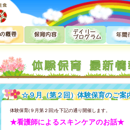
☆９月（第２回）体験保育のご案
体験保育(９月第２回)を下記の通り開催します。
★看護師によるスキンケアのお話★