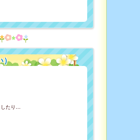
い）
をしたり…