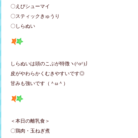
〇えびシューマイ
〇スティックきゅうり
〇しらぬい
しらぬいは頭のこぶが特徴ヽ(^o^)丿
皮がやわらかくむきやすいです◎
甘みも強いです（＾ω＾）
＜本日の離乳食＞
〇鶏肉・玉ねぎ煮