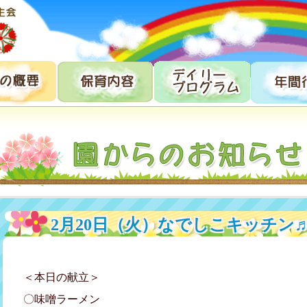
2月20日（火）なでしこキッチン
＜本日の献立＞
〇味噌ラーメン