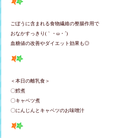
ごぼうに含まれる食物繊維の整腸作用で
おなかすっきり(｀・ω・´)ゞ
血糖値の改善やダイエット効果も◎
＜本日の離乳食＞
〇鱈煮
〇キャベツ煮
〇にんじんとキャベツのお味噌汁