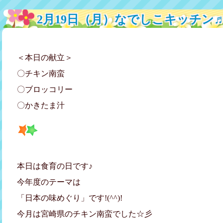
2月19日（月）なでしこキッチン
＜本日の献立＞
〇チキン南蛮
〇ブロッコリー
〇かきたま汁
本日は食育の日です♪
今年度のテーマは
「日本の味めぐり」です!(^^)!
今月は宮崎県のチキン南蛮でした☆彡