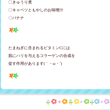
〇きゅうり煮
〇キャベツともやしのお味噌汁
〇バナナ
たまねぎに含まれるビタミンCには
肌にハリを与えるコラーゲンの合成を
促す作用があります(｀・ω・´)ゞ