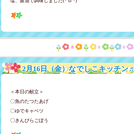
塩、醤油で調味しました(*’ω’*)
2月16日（金）なでしこキッチン
＜本日の献立＞
〇魚のたつたあげ
〇ゆでキャベツ
〇きんぴらごぼう