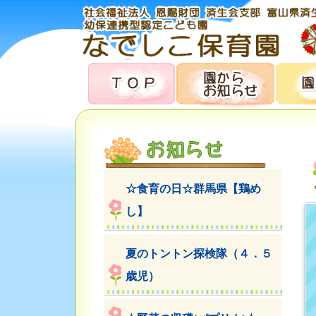
☆食育の日☆群馬県【鶏め
し】
夏のトントン探検隊（４．５
歳児）