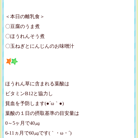
＜本日の離乳食＞
〇豆腐のうま煮
〇ほうれんそう煮
〇玉ねぎとにんじんのお味噌汁
ほうれん草に含まれる葉酸は
ビタミンB12と協力し
貧血を予防します(●´ω｀●)
葉酸の１日の摂取基準の目安量は
0～5ヶ月で40㎍
6-11ヵ月で60㎍です(｀・ω・´)ゞ