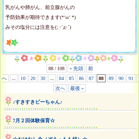
乳がんや肺がん、前立腺がんの
予防効果が期待できます(*‘ω‘ *)
みその塩分には注意を(; ･`д･´)
88 / 108
« 先頭
前
へ
...
10
20
30
...
84
85
86
87
88
89
90
91
次へ
最後 »
♪すきすきビーちゃん♪
7月２回体験保育☆