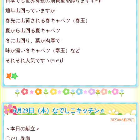
日本でも世界有数の消費量を誇ります!(^^)!
通年出回っていますが
春先に出荷される春キャベツ（春玉）
夏から出回る夏キャベツ
冬に出回り、葉が肉厚で
味が濃い冬キャベツ（寒玉）など
それぞれ人気ですヽ(^o^)丿
6月29日（木）なでしこキッチン♬
2023年6月29日
＜本日の献立＞
〇だし巻卵