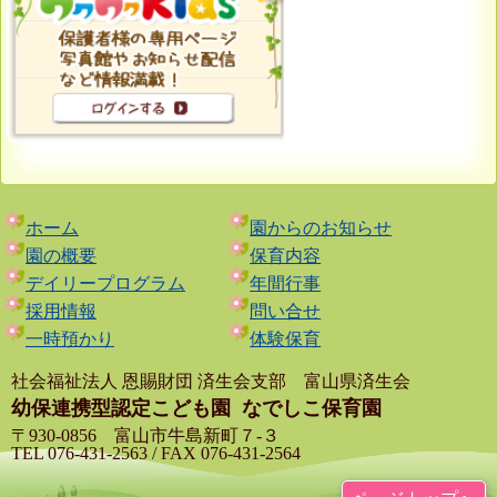
ホーム
園からのお知らせ
園の概要
保育内容
デイリープログラム
年間行事
採用情報
問い合せ
一時預かり
体験保育
社会福祉法人 恩賜財団 済生会支部 富山県済生会
幼保連携型認定こども園
なでしこ保育園
〒930-0856 富山市牛島新町７-３
TEL 076-431-2563 / FAX 076-431-2564