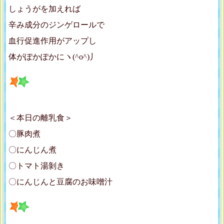
しょうがを加えれば
辛み成分のジンゲロールで
血行促進作用がアップし
体がぽかぽかにヽ(^o^)丿
＜本日の離乳食＞
〇豚肉煮
〇にんじん煮
〇トマト湯剝き
〇にんじんと豆腐のお味噌汁