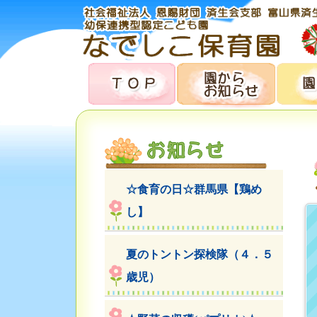
☆食育の日☆群馬県【鶏め
し】
夏のトントン探検隊（４．５
歳児）