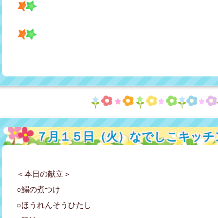
７月１５日（火）なでしこキッチ
＜本日の献立＞
○鰯の煮つけ
○ほうれんそうひたし