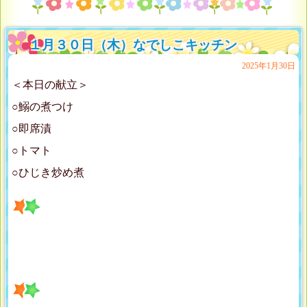
１月３０日（木）なでしこキッチン
2025年1月30日
＜本日の献立＞
○鰯の煮つけ
○即席漬
○トマト
○ひじき炒め煮