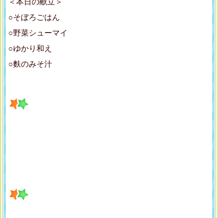
＜本日の献立＞
○そぼろごはん
○野菜シューマイ
○ゆかり和え
○麩のみそ汁