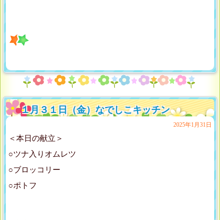
１月３１日（金）なでしこキッチン
2025年1月31日
＜本日の献立＞
○ツナ入りオムレツ
○ブロッコリー
○ポトフ