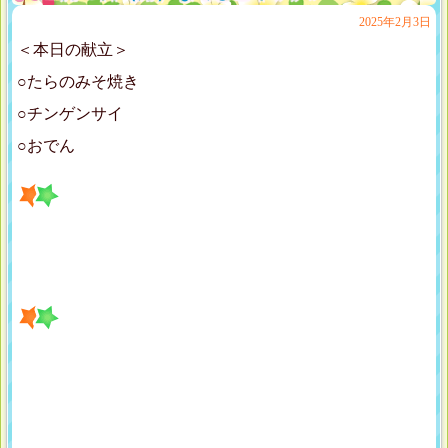
2025年2月3日
＜本日の献立＞
○たらのみそ焼き
○チンゲンサイ
○おでん