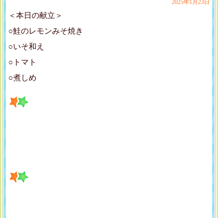
2025年1月23日
＜本日の献立＞
○鮭のレモンみそ焼き
○いそ和え
○トマト
○煮しめ