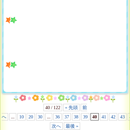
40 / 122
« 先頭
前
へ
...
10
20
30
...
36
37
38
39
40
41
42
43
次へ
最後 »