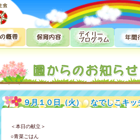
９月１０日（火） なでしこキッ
＜本日の献立＞
○青菜ごはん