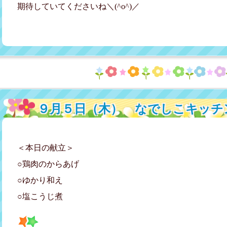
期待していてくださいね＼(^o^)／
９月５日（木） なでしこキッチ
＜本日の献立＞
○鶏肉のからあげ
○ゆかり和え
○塩こうじ煮