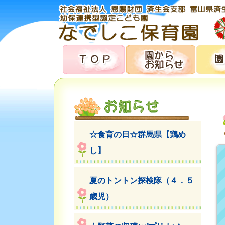
☆食育の日☆群馬県【鶏め
し】
夏のトントン探検隊（４．５
歳児）