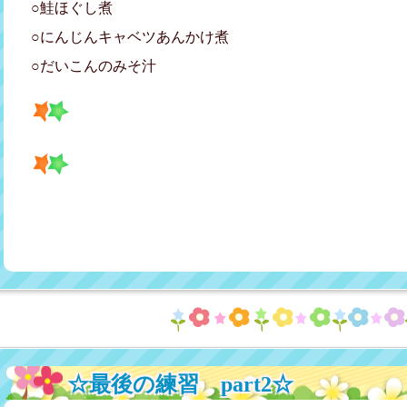
○鮭ほぐし煮
○にんじんキャベツあんかけ煮
○だいこんのみそ汁
☆最後の練習 part2☆